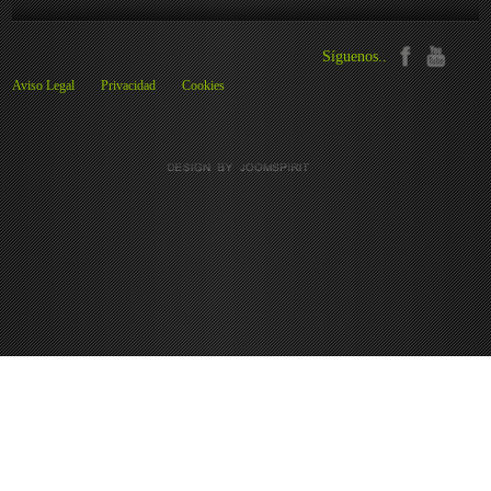
Síguenos..
Aviso Legal
Privacidad
Cookies
Preferencias de cookies
We use cookies to ensure you to get the best experience on our website. If you
decline the use of cookies, this website may not function as expected.
Analytics
Aceptar todas
Rechazar todas
Read more
Tools used to analyze
the data to measure the
effectiveness of a website and to understand how it works.