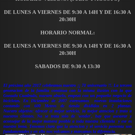
DE LUNES A VIERNES DE 9:30 A 14H Y DE 16:30 A
20:30H
HORARIO NORMAL:
DE LUNES A VIERNES DE 9:30 A 14H Y DE 16:30 A
20:30H
SABADOS DE 9:30 A 13:30
El próximo año 2017 celebramos nuestro ¡¡ 70 aniversario !!. La tercera
generacion de la familia continua con la misma ilusión con la que
Gonzalo Cuadrado, nuestro abuelo, empezó con un pequeño negocio de
bicicletas. En Diciembre de 2007 estrenamos nuevas instalaciones
contando con 600 Metros de tienda divididos en 2 plantas.
Nuestro objetivo: ofrecer el mejor servicio, la mejor atencion y trato a
nuestros clientes. No se trata solo de 'vender', hay que asesorar y
aconsejar de la mejor manera posible a toda nuestra clientela y ese es
nuestro lema. Tenemos claro que la atencion y el servicio posventa son
fundamentales y en ello nos volcamos y marcamos la diferencia.