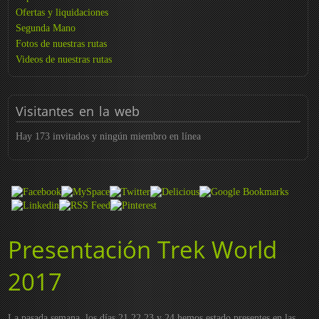
Ofertas y liquidaciones
Segunda Mano
Fotos de nuestras rutas
Videos de nuestras rutas
Visitantes
en la web
Hay 173 invitados y ningún miembro en línea
Presentación Trek World
2017
La pasada semana, los días 21,22,23 y 24 hemos estado presentes en las