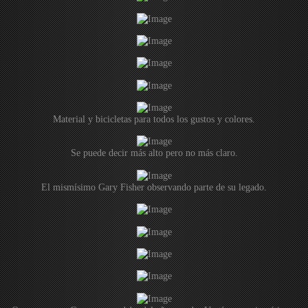
Material y bicicletas para todos los gustos y colores.
Se puede decir más alto pero no más claro.
El mismísimo Gary Fisher observando parte de su legado.