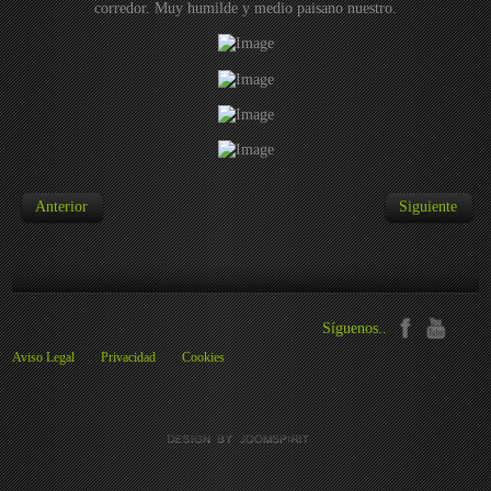
corredor. Muy humilde y medio paisano nuestro.
Anterior
Siguiente
Síguenos..
Aviso Legal
Privacidad
Cookies