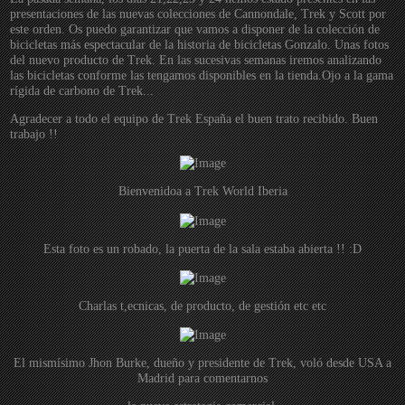
presentaciones de las nuevas colecciones de Cannondale, Trek y Scott por
este orden. Os puedo garantizar que vamos a disponer de la colección de
bicicletas más espectacular de la historia de bicicletas Gonzalo. Unas fotos
del nuevo producto de Trek. En las sucesivas semanas iremos analizando
las bicicletas conforme las tengamos disponibles en la tienda.Ojo a la gama
rígida de carbono de Trek...
Agradecer a todo el equipo de Trek España el buen trato recibido. Buen
trabajo !!
Bienvenidoa a Trek World Iberia
Esta foto es un robado, la puerta de la sala estaba abierta !! :D
Charlas t,ecnicas, de producto, de gestión etc etc
El mismísimo Jhon Burke, dueño y presidente de Trek, voló desde USA a
Madrid para comentarnos