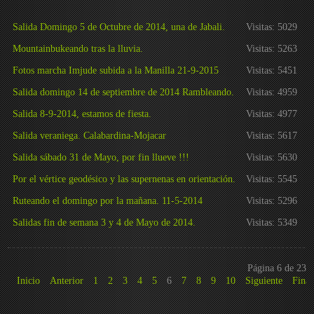
Salida Domingo 5 de Octubre de 2014, una de Jabali.
Visitas: 5029
Mountainbukeando tras la lluvia.
Visitas: 5263
Fotos marcha Imjude subida a la Manilla 21-9-2015
Visitas: 5451
Salida domingo 14 de septiembre de 2014 Rambleando.
Visitas: 4959
Salida 8-9-2014, estamos de fiesta.
Visitas: 4977
Salida veraniega. Calabardina-Mojacar
Visitas: 5617
Salida sábado 31 de Mayo, por fin llueve !!!
Visitas: 5630
Por el vértice geodésico y las supernenas en orientación.
Visitas: 5545
Ruteando el domingo por la mañana. 11-5-2014
Visitas: 5296
Salidas fin de semana 3 y 4 de Mayo de 2014.
Visitas: 5349
Página 6 de 23
Inicio
Anterior
1
2
3
4
5
6
7
8
9
10
Siguiente
Final