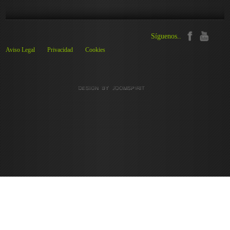
Síguenos..
Aviso Legal
Privacidad
Cookies
Preferencias de cookies
We use cookies to ensure you to get the best experience on our website. If you
decline the use of cookies, this website may not function as expected.
Analytics
Aceptar todas
Rechazar todas
Read more
Tools used to analyze
the data to measure the