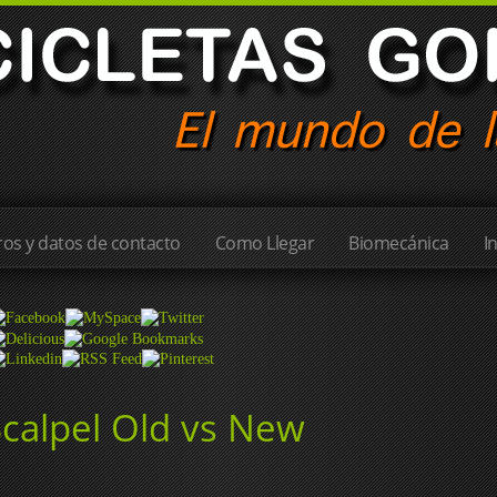
os y datos de contacto
Como Llegar
Biomecánica
I
Scalpel Old vs New