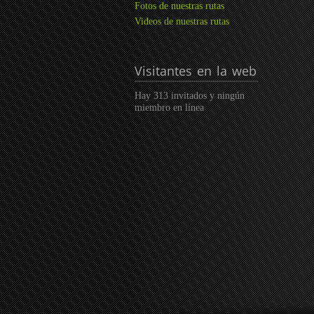
Fotos de nuestras rutas
Videos de nuestras rutas
Visitantes
en la web
Hay 313 invitados y ningún
miembro en línea