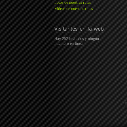
Fotos de nuestras rutas
Videos de nuestras rutas
Visitantes
en la web
Hay 252 invitados y ningún
miembro en línea