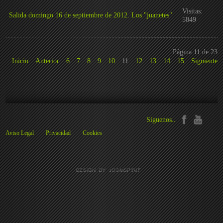
Visitas:
Salida domingo 16 de septiembre de 2012. Los "juanetes"
5849
Página 11 de 23
Inicio
Anterior
6
7
8
9
10
11
12
13
14
15
Siguiente
Síguenos..
Aviso Legal
Privacidad
Cookies