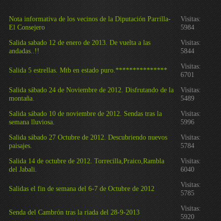
Nota informativa de los vecinos de la Diputación Parrilla-
Visitas:
El Consejero
5984
Salida sabado 12 de enero de 2013. De vuelta a las
Visitas:
andadas..!!
5844
Visitas:
Salida 5 estrellas. Mtb en estado puro.***************
6701
Salida sábado 24 de Noviembre de 2012. Disfrutando de la
Visitas:
montaña.
5489
Salida sábado 10 de noviembre de 2012. Sendas tras la
Visitas:
semana lluviosa.
5996
Salida sábado 27 Octubre de 2012. Descubriendo nuevos
Visitas:
paisajes.
5784
Salida 14 de octubre de 2012. Torrecilla,Praico,Rambla
Visitas:
del Jabali.
6040
Visitas:
Salidas el fin de semana del 6-7 de Octubre de 2012
5785
Visitas:
Senda del Cambrón tras la riada del 28-9-2013
5920